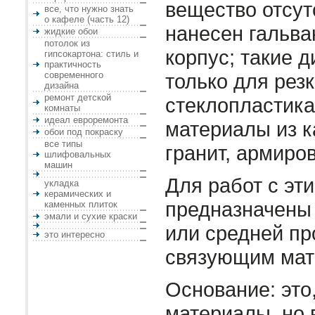
вещество отсут
все, что нужно знать
о кафеле (часть 12)
нанесен гальва
жидкие обои
потолок из
корпус; такие д
гипсокартона: стиль и
практичность
современного
только для рез
дизайна
ремонт детской
стеклопластика
комнаты
идеал евроремонта
материалы из к
обои под покраску
все типы
гранит, армиро
шлифовальных
машин
Для работ с эт
укладка
керамических и
предназначены 
каменных плиток
эмали и сухие краски
или средней пр
это интересно
связующим мат
Основание: это
материалы, но 