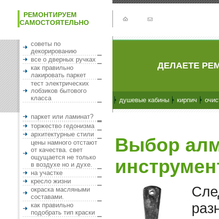
РЕМОНТИРУЕМ
САМОСТОЯТЕЛЬНО
советы по
декорированию
все о дверных ручках
ДЕЛАЕТЕ РЕМ
как правильно
лакировать паркет
тест электрических
лобзиков бытового
класса
душевые кабины
кирпич
очис
паркет или ламинат?
торжество гедонизма
архитектурные стили
Выбор алм
цены намного отстают
от качества. свет
ощущается не только
инструмент
в воздухе но и духе.
на участке
кресло жизни
Сле
окраска масляными
составами.
раз
как правильно
подобрать тип краски