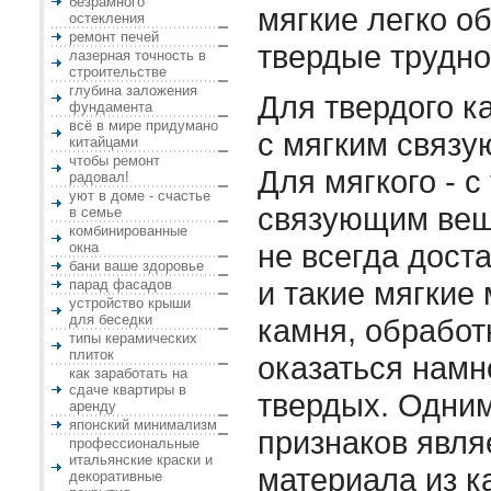
безрамного
мягкие легко о
остекления
ремонт печей
твердые трудн
лазерная точность в
строительстве
глубина заложения
Для твердого к
фундамента
всё в мире придумано
с мягким связ
китайцами
чтобы ремонт
Для мягкого - 
радовал!
уют в доме - счастье
связующим вещ
в семье
комбинированные
не всегда доста
окна
бани ваше здоровье
и такие мягкие
парад фасадов
устройство крыши
для беседки
камня, обработ
типы керамических
плиток
оказаться намн
как заработать на
сдаче квартиры в
твердых. Одним
аренду
японский минимализм
признаков явля
профессиональные
итальянские краски и
материала из к
декоративные