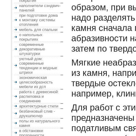
покрытия
образом, при в
наполнители сэндвич-
панелей
надо разделять
при подготовке дома
к монтажу системы
отопления
камня сначала 
мебель для спальни
о напольных
абразивности н
покрытиях
современные
затем по твердо
декоративные
штукатурки
уютный дом:
Мягкие неабра
современные
тенденции и модные
из камня, напр
штрихи
экономическая
твердые остек
целесообразность
мебели из дсп
например, клин
работа с древесиной:
распиловка и
соединение
Для работ с эт
архитектурные стили
безбачковый слив -
предназначены 
друкшпюлер
полы из натурального
податливым с
камня
в обстановке
прозрачности