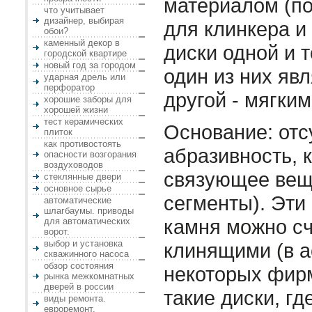
материалом (по
что учитывает
дизайнер, выбирая
для клинкера и
обои?
каменный декор в
диски одной и т
городской квартире
новый год за городом
один из них яв
ударная дрель или
перфоратор
другой - мягки
хорошие заборы для
хорошей жизни
тест керамических
Основание: отс
плиток
как противостоять
абразивность, 
опасности возгорания
воздуховодов
связующее вещ
стеклянные двери
основное сырье
сегменты). Эти
автоматические
шлагбаумы. приводы
камня можно сч
для автоматических
ворот.
выбор и установка
клинящими (в 
скважинного насоса
обзор состояния
некоторых фир
рынка межкомнатных
дверей в россии
такие диски, г
виды ремонта.
евроремонт.