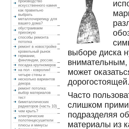
исп
производство
искусственного камня
как правильно
мар
выбрать
металлочерепицу для
раз
вашего дома?
обустраиваем
обо
прихожую
способы ремонта
сим
потолка
ремонт в новостройке
выборе диска н
кровельный рынок
германии,
внимательным, 
финляндии, россии.
посадка крупномеров
может оказатьс
на пол - ковролин!
четыре стены и
несколько вариантов
дорогостоящей
декора
ремонт потолка:
Часто пользова
выбор материалов
тест
биметаллических
слишком прими
радиаторов (часть 10)
чем крыть?
подразделяя о
электрические
полотенцесушители
материалы из к
плюсы и минусы